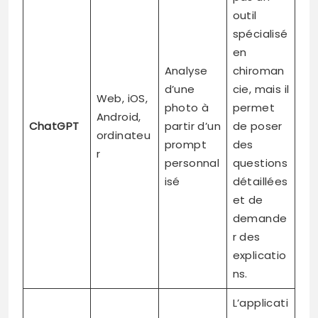
outil
spécialisé
en
Analyse
chiroman
d’une
cie, mais il
Web, iOS,
photo à
permet
Android,
ChatGPT
partir d’un
de poser
ordinateu
prompt
des
r
personnal
questions
isé
détaillées
et de
demande
r des
explicatio
ns.
L’applicati