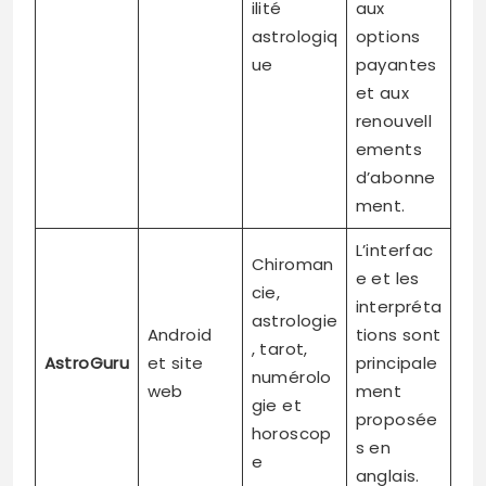
ilité
aux
astrologiq
options
ue
payantes
et aux
renouvell
ements
d’abonne
ment.
L’interfac
Chiroman
e et les
cie,
interpréta
astrologie
Android
tions sont
, tarot,
AstroGuru
et site
principale
numérolo
web
ment
gie et
proposée
horoscop
s en
e
anglais.