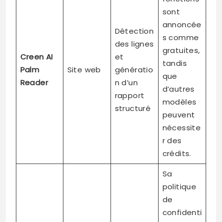
sont
annoncée
Détection
s comme
des lignes
gratuites,
Creen AI
et
tandis
Palm
Site web
génératio
que
Reader
n d’un
d’autres
rapport
modèles
structuré
peuvent
nécessite
r des
crédits.
Sa
politique
de
confidenti