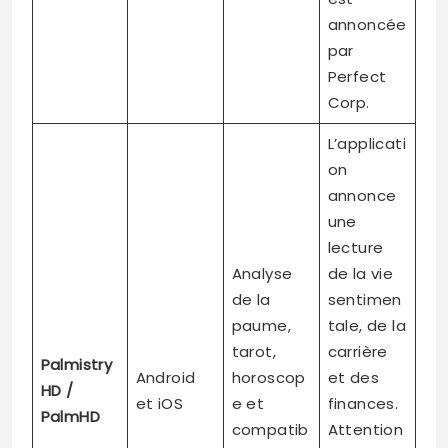
annoncée
par
Perfect
Corp.
L’applicati
on
annonce
une
lecture
Analyse
de la vie
de la
sentimen
paume,
tale, de la
tarot,
carrière
Palmistry
Android
horoscop
et des
HD /
et iOS
e et
finances.
PalmHD
compatib
Attention