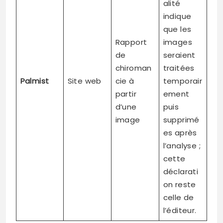
alité
indique
que les
Rapport
images
de
seraient
chiroman
traitées
Palmist
Site web
cie à
temporair
partir
ement
d’une
puis
image
supprimé
es après
l’analyse ;
cette
déclarati
on reste
celle de
l’éditeur.