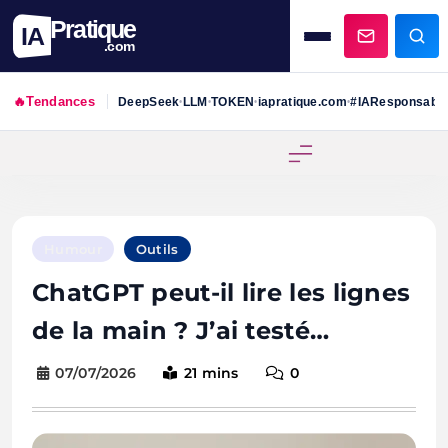
Pratique
IA
.com
🔥
Tendances
DeepSeek
LLM
TOKEN
iapratique.com
#IAResponsabl
•
•
•
•
Skip
to
content
Humour
Outils
ChatGPT peut-il lire les lignes
de la main ? J’ai testé…
07/07/2026
21 mins
0