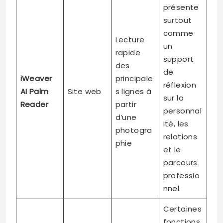
présente
surtout
comme
Lecture
un
rapide
support
des
de
iWeaver
principale
réflexion
AI Palm
Site web
s lignes à
sur la
Reader
partir
personnal
d’une
ité, les
photogra
relations
phie
et le
parcours
professio
nnel.
Certaines
fonctions