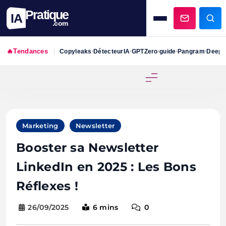
Pratique
IA
.com
🔥
Tendances
Copyleaks
DétecteurIA
GPTZero
guide
Pangram
DeepS
•
•
•
•
•
Skip
to
content
Marketing
Newsletter
Booster sa Newsletter
LinkedIn en 2025 : Les Bons
Réflexes !
26/09/2025
6 mins
0