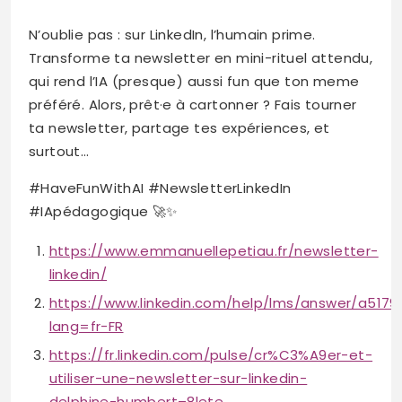
N’oublie pas : sur LinkedIn, l’humain prime.
Transforme ta newsletter en mini-rituel attendu,
qui rend l’IA (presque) aussi fun que ton meme
préféré. Alors, prêt·e à cartonner ? Fais tourner
ta newsletter, partage tes expériences, et
surtout…
#HaveFunWithAI #NewsletterLinkedIn
#IApédagogique 🚀✨
https://www.emmanuellepetiau.fr/newsletter-
linkedin/
https://www.linkedin.com/help/lms/answer/a5179
lang=fr-FR
https://fr.linkedin.com/pulse/cr%C3%A9er-et-
utiliser-une-newsletter-sur-linkedin-
delphine-humbert–8lete