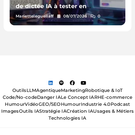
de dictée IA à tester en
entreprise
Marietteleguellaff
08/07/2026
0
Outils
LLM
Agentique
Marketing
Robotique & IoT
Code/No-code
Danger IA
Le Concept IA
RH
E-commerce
Humour
Vidéo
GEO/SEO
Humour
Industrie 4.0
Podcast
Images
Outils IA
Stratégie IA
Création IA
Usages & Métiers
Technologies IA