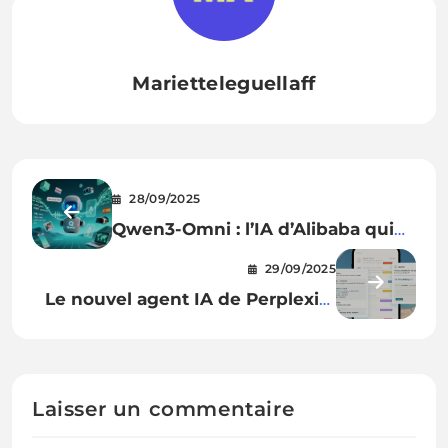
Marietteleguellaff
28/09/2025
Qwen3-Omni : l’IA d’Alibaba qui
voit, entend, lit et parle (et en
29/09/2025
open source !)
Le nouvel agent IA de Perplexity
remplace vos habitudes de
courrier électronique — pour
200$/mois
Laisser un commentaire