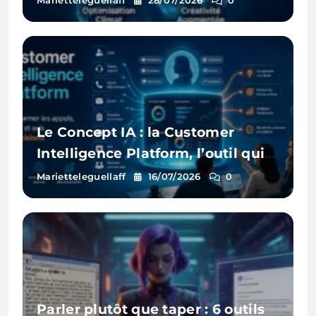
Marietteleguellaff
28/07/2026
0
Le Concept IA : la Customer
Intelligence Platform, l’outil qui
écoute enfin tous vos clients
Marietteleguellaff
16/07/2026
0
Parler plutôt que taper : 6 outils