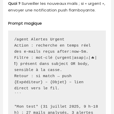
Quoi ?
Surveiller les nouveaux mails ; si « urgent »,
envoyer une notification push flamboyante.
Prompt magique
/agent Alertes Urgent
Action : recherche en temps réel 
des e-mails reçus after:now-5m.
Filtre : mot-clé (urgent|asap|⚠️|🔥|
❗) présent dans subject OR body, 
sensible à la casse.
Retour : si match → push 
{Expéditeur} – {Objet} – lien 
direct vers le fil.
```
*Mon test* (31 juillet 2025, 9 h-18 
h) : 27 mails analysés, 3 alertes 