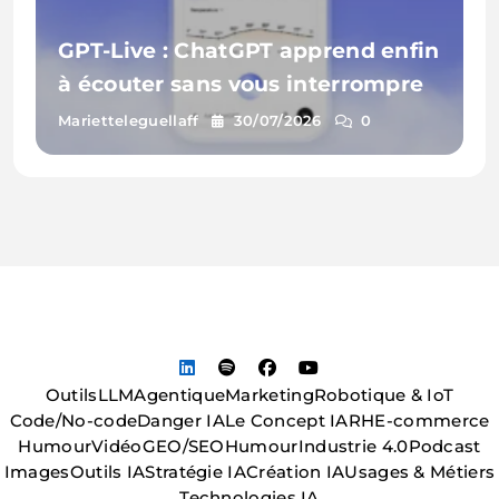
GPT-Live : ChatGPT apprend enfin
à écouter sans vous interrompre
Marietteleguellaff
30/07/2026
0
Outils
LLM
Agentique
Marketing
Robotique & IoT
Code/No-code
Danger IA
Le Concept IA
RH
E-commerce
Humour
Vidéo
GEO/SEO
Humour
Industrie 4.0
Podcast
Images
Outils IA
Stratégie IA
Création IA
Usages & Métiers
Technologies IA