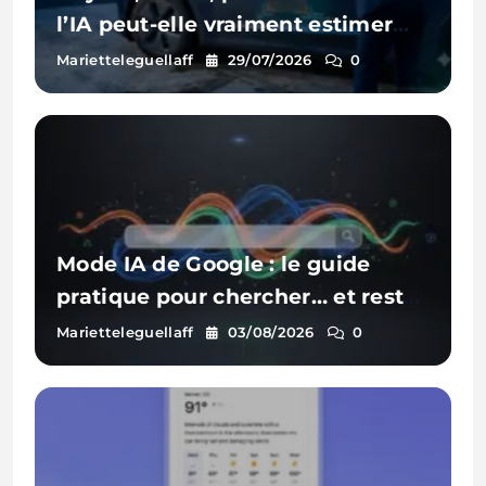
l’IA peut-elle vraiment estimer
les réparations d’une voiture à
Marietteleguellaff
29/07/2026
0
partir d’une photo ?
Mode IA de Google : le guide
pratique pour chercher… et rester
visible
Marietteleguellaff
03/08/2026
0