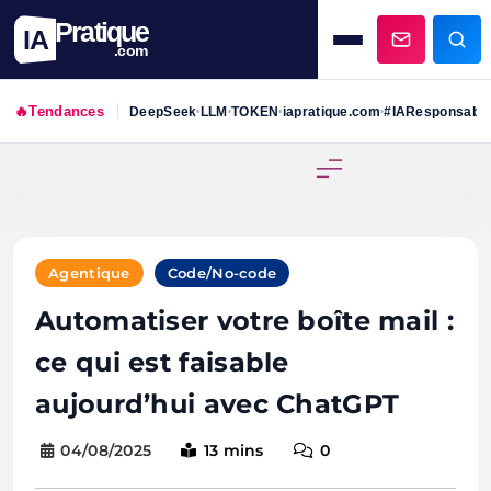
Pratique
IA
.com
🔥
Tendances
DeepSeek
LLM
TOKEN
iapratique.com
#IAResponsabl
•
•
•
•
Skip
to
content
Agentique
Code/No-code
Automatiser votre boîte mail :
ce qui est faisable
aujourd’hui avec ChatGPT
04/08/2025
13 mins
0