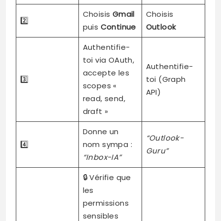
Choisis
Gmail
Choisis
2️⃣
puis
Continue
Outlook
Authentifie-
toi via OAuth,
Authentifie-
accepte les
3️⃣
toi (Graph
scopes «
API)
read, send,
draft »
Donne un
“Outlook-
4️⃣
nom sympa :
Guru”
“Inbox-IA”
🔒 Vérifie que
les
permissions
sensibles