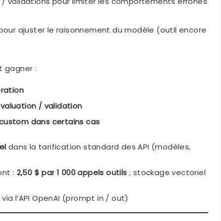
 / validations pour limiter les comportements erronés
pour ajuster le raisonnement du modèle (outil encore
t gagner :
ération
valuation / validation
 custom dans certains cas
el
dans la tarification standard des API (modèles,
ont :
2,50 $ par 1 000 appels outils
; stockage vectoriel
ia l’API OpenAI (prompt in / out)