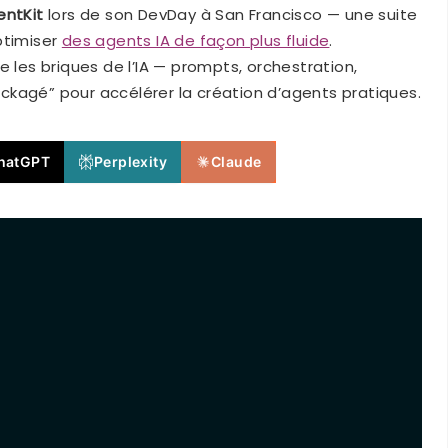
entKit
lors de son DevDay à San Francisco — une suite
ptimiser
des agents IA de façon plus fluide
.
e les briques de l’IA — prompts, orchestration,
packagé” pour accélérer la création d’agents pratiques.
hatGPT
Perplexity
Claude