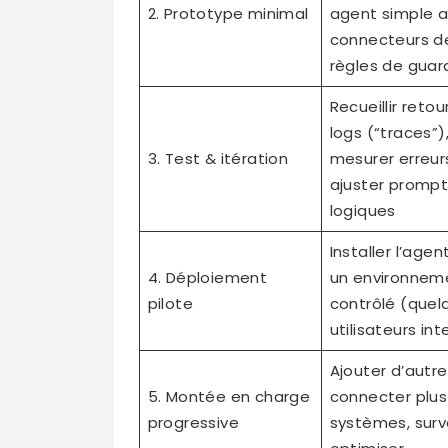
2. Prototype minimal
agent simple 
connecteurs de
règles de guard
Recueillir retou
logs (“traces”)
3. Test & itération
mesurer erreur
ajuster prompt
logiques
Installer l’age
4. Déploiement
un environnem
pilote
contrôlé (quel
utilisateurs int
Ajouter d’autre
5. Montée en charge
connecter plus
progressive
systèmes, surve