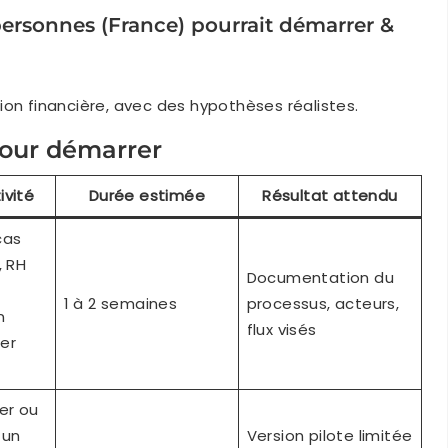
rsonnes (France) pourrait démarrer &
ion financière, avec des hypothèses réalistes.
our démarrer
ivité
Durée estimée
Résultat attendu
 cas
, RH
Documentation du
1 à 2 semaines
processus, acteurs,
n
flux visés
er
er ou
 un
Version pilote limitée