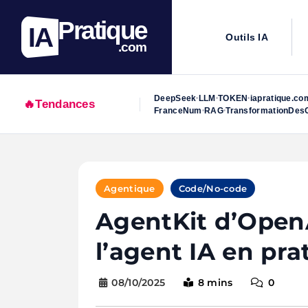
Pratique
IA
Outils IA
.com
DeepSeek
LLM
TOKEN
iapratique.co
•
•
•
🔥
Tendances
FranceNum
RAG
TransformationDesO
•
•
Skip
to
Agentique
Code/No-code
content
AgentKit d’OpenAI
l’agent IA en pra
08/10/2025
8 mins
0