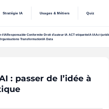
Stratégie IA
Usages & Métiers
Quiz
m
#IAResponsable
Conformite
Droit d'auteur
IA ACT
etiquetteIA
IAAct
jurid
•
•
•
•
•
•
•
rganisations
TransformationIA
Data
•
•
 : passer de l’idée à
tique