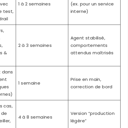
avec
1 à 2 semaines
(ex. pour un service
 test,
interne)
rail
rs,
,
Agent stabilisé,
s,
2 à 3 semaines
comportements
s &
attendus maîtrisés
nt dans
ent
Prise en main,
1 semaine
ques
correction de bord
ernes)
s cas,
 de
Version “production
4 à 8 semaines
iller,
légère”