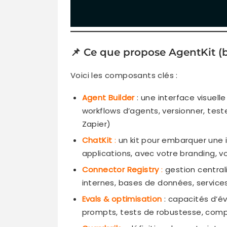
📌 Ce que propose AgentKit (b
Voici les composants clés :
Agent Builder
: une interface visuel
workflows d’agents, versionner, te
Zapier)
ChatKit
:
un kit pour embarquer une 
applications, avec votre branding, vo
Connector Registry
:
gestion central
internes, bases de données, service
Evals & optimisation
: capacités d’év
prompts, tests de robustesse, comp