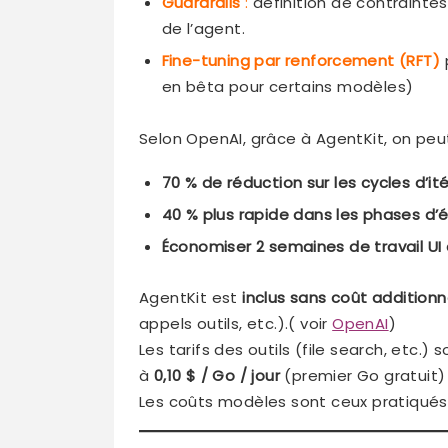
Guardrails
:
définition de contraintes
de l’agent.
Fine-tuning par renforcement (RFT)
en bêta pour certains modèles)
Selon OpenAI, grâce à AgentKit, on peu
70 % de réduction sur les cycles d’it
40 % plus rapide dans les phases d’é
Économiser 2 semaines de travail UI
AgentKit est
inclus sans coût additionn
appels outils, etc.).( voir
OpenAI
)
Les tarifs des outils (file search, etc.) s
à
0,10 $ / Go / jour
(premier Go gratuit)
Les coûts modèles sont ceux pratiqués v