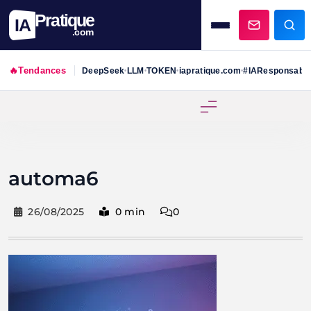
Pratique
IA
.com
🔥
Tendances
DeepSeek
LLM
TOKEN
iapratique.com
#IAResponsabl
•
•
•
•
Skip
to
content
automa6
26/08/2025
0 min
0