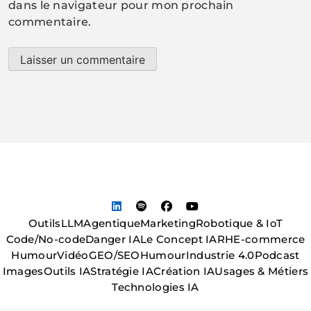
dans le navigateur pour mon prochain
commentaire.
Outils
LLM
Agentique
Marketing
Robotique & IoT
Code/No-code
Danger IA
Le Concept IA
RH
E-commerce
Humour
Vidéo
GEO/SEO
Humour
Industrie 4.0
Podcast
Images
Outils IA
Stratégie IA
Création IA
Usages & Métiers
Technologies IA