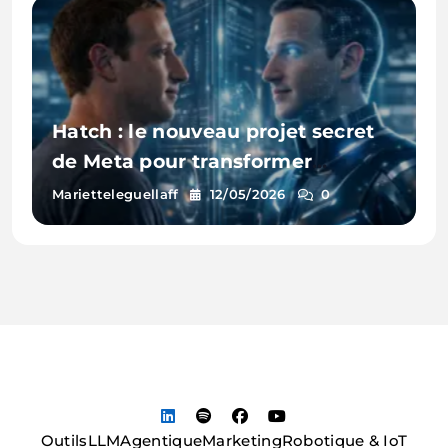
Hatch : le nouveau projet secret
de Meta pour transformer
Instagram en assistant intelligent
Marietteleguellaff
12/05/2026
0
Outils
LLM
Agentique
Marketing
Robotique & IoT