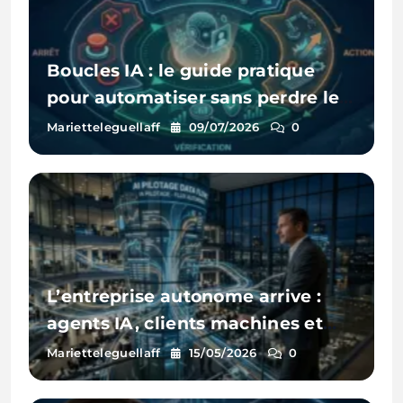
Boucles IA : le guide pratique
pour automatiser sans perdre le
contrôle ni exploser son budget
Marietteleguellaff
09/07/2026
0
L’entreprise autonome arrive :
agents IA, clients machines et
opérations sans friction
Marietteleguellaff
15/05/2026
0