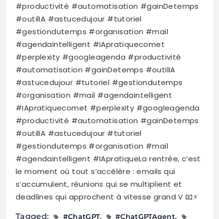
#productivité #automatisation #gainDetemps
#outilIA #astucedujour #tutoriel
#gestiondutemps #organisation #mail
#agendaintelligent #IApratiquecomet
#perplexity #googleagenda #productivité
#automatisation #gainDetemps #outilIA
#astucedujour #tutoriel #gestiondutemps
#organisation #mail #agendaintelligent
#IApratiquecomet #perplexity #googleagenda
#productivité #automatisation #gainDetemps
#outilIA #astucedujour #tutoriel
#gestiondutemps #organisation #mail
#agendaintelligent #IApratiqueLa rentrée, c’est
le moment où tout s’accélère : emails qui
s’accumulent, réunions qui se multiplient et
deadlines qui approchent à vitesse grand V 📧⚡
Tagged:
#ChatGPT
#ChatGPTAgent