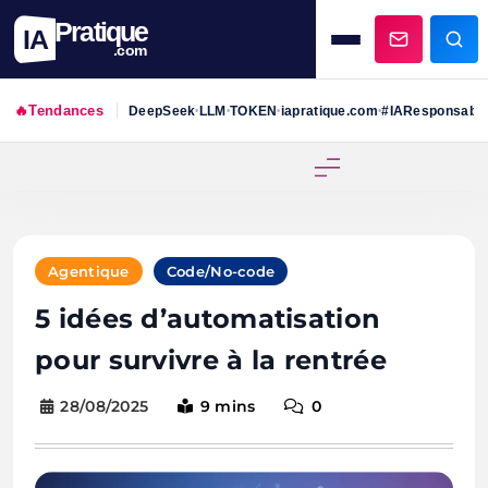
Pratique
IA
.com
🔥
Tendances
DeepSeek
LLM
TOKEN
iapratique.com
#IAResponsabl
•
•
•
•
Skip
to
content
Agentique
Code/No-code
5 idées d’automatisation
pour survivre à la rentrée
28/08/2025
9 mins
0