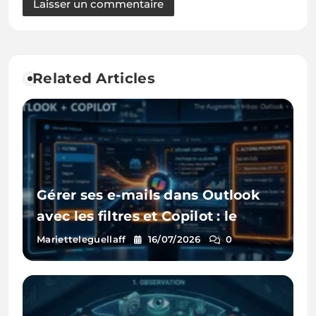
Related Articles
Gérer ses e-mails dans Outlook
avec les filtres et Copilot : le
guide pratique
Marietteleguellaff
16/07/2026
0