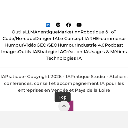
Outils
LLM
Agentique
Marketing
Robotique & IoT
Code/No-code
Danger IA
Le Concept IA
RH
E-commerce
Humour
Vidéo
GEO/SEO
Humour
Industrie 4.0
Podcast
Images
Outils IA
Stratégie IA
Création IA
Usages & Métiers
Technologies IA
IAPratique- Copyright 2026 - IAPratique Studio - Ateliers,
conférences, conseil et accompagnement IA pour les
entreprises en Vendée et Pays de la Loire
Top