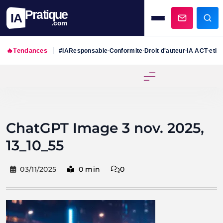
Pratique
IA
.com
🔥
Tendances
#IAResponsable
Conformite
Droit d'auteur
IA ACT
etiq
•
•
•
•
Skip
to
content
ChatGPT Image 3 nov. 2025,
13_10_55
03/11/2025
0 min
0