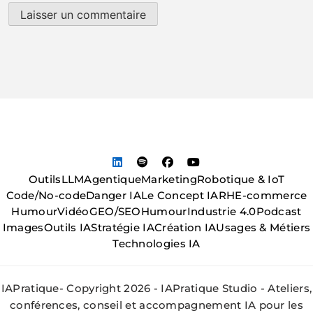
Outils
LLM
Agentique
Marketing
Robotique & IoT
Code/No-code
Danger IA
Le Concept IA
RH
E-commerce
Humour
Vidéo
GEO/SEO
Humour
Industrie 4.0
Podcast
Images
Outils IA
Stratégie IA
Création IA
Usages & Métiers
Technologies IA
IAPratique- Copyright 2026 - IAPratique Studio - Ateliers,
conférences, conseil et accompagnement IA pour les