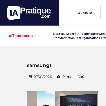
Pratique
IA
Outils IA
.com
iapratique.com
#IAResponsable
Conf
•
•
🔥
Tendances
TransformationDesOrganisations
Tra
•
Skip
to
samsung1
content
07/01/2026
0 min
0