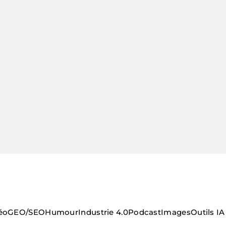
éo
GEO/SEO
Humour
Industrie 4.0
Podcast
Images
Outils IA