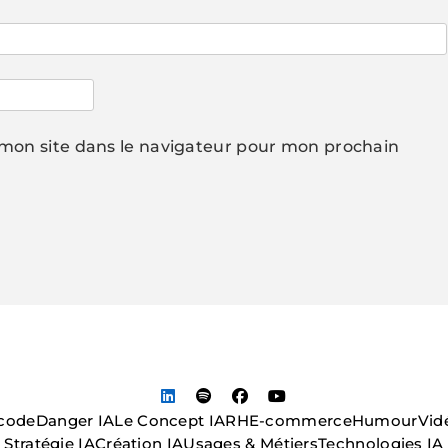
mon site dans le navigateur pour mon prochain
code
Danger IA
Le Concept IA
RH
E-commerce
Humour
Vid
Stratégie IA
Création IA
Usages & Métiers
Technologies IA