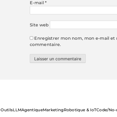
E-mail
*
Site web
Enregistrer mon nom, mon e-mail et 
commentaire.
Outils
LLM
Agentique
Marketing
Robotique & IoT
Code/No-