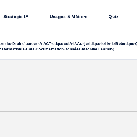
Stratégie IA
Usages & Métiers
Quiz
ormite
Droit d'auteur
IA ACT
etiquetteIA
IAAct
juridique
loi IA
loiRobotique
•
•
•
•
•
•
•
•
nsformationIA
Data
Documentation
Données
machine Learning
•
•
•
•