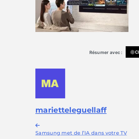
C
Résumer avec :
marietteleguellaff
Navigation
Samsung met de l’IA dans votre TV
de