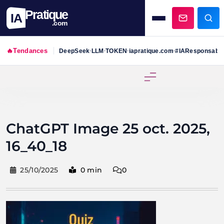
Pratique
IA
.com
🔥
Tendances
DeepSeek
LLM
TOKEN
iapratique.com
#IAResponsabl
•
•
•
•
Skip
to
content
ChatGPT Image 25 oct. 2025,
16_40_18
25/10/2025
0 min
0