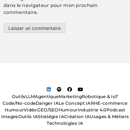
dans le navigateur pour mon prochain
commentaire.
Outils
LLM
Agentique
Marketing
Robotique & IoT
Code/No-code
Danger IA
Le Concept IA
RH
E-commerce
Humour
Vidéo
GEO/SEO
Humour
Industrie 4.0
Podcast
Images
Outils IA
Stratégie IA
Création IA
Usages & Métiers
Technologies IA