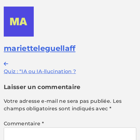
marietteleguellaff
Navigation
Quiz : “IA ou IA-llucination ?
de
l’article
Laisser un commentaire
Votre adresse e-mail ne sera pas publiée.
Les
champs obligatoires sont indiqués avec
*
Commentaire
*