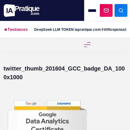
Pratique
IA
.com
🔥
Tendances
DeepSeek
LLM
TOKEN
iapratique.com
#IAResponsabl
•
•
•
•
Skip
to
content
twitter_thumb_201604_GCC_badge_DA_100
0x1000