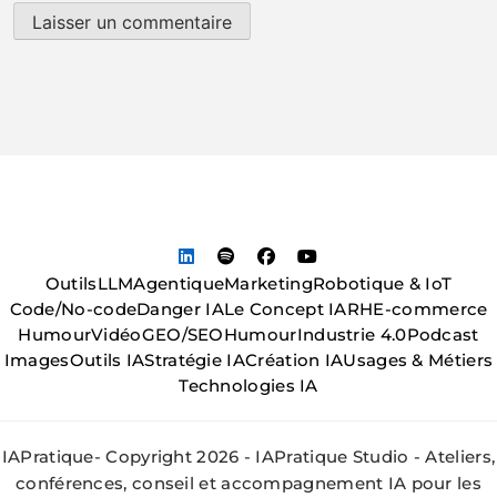
Outils
LLM
Agentique
Marketing
Robotique & IoT
Code/No-code
Danger IA
Le Concept IA
RH
E-commerce
Humour
Vidéo
GEO/SEO
Humour
Industrie 4.0
Podcast
Images
Outils IA
Stratégie IA
Création IA
Usages & Métiers
Technologies IA
IAPratique- Copyright 2026 - IAPratique Studio - Ateliers,
conférences, conseil et accompagnement IA pour les