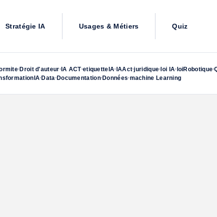
Stratégie IA
Usages & Métiers
Quiz
ormite
Droit d'auteur
IA ACT
etiquetteIA
IAAct
juridique
loi IA
loiRobotique
•
•
•
•
•
•
•
•
nsformationIA
Data
Documentation
Données
machine Learning
•
•
•
•