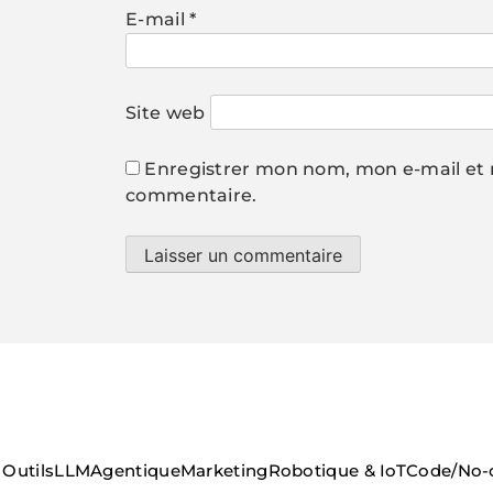
E-mail
*
Site web
Enregistrer mon nom, mon e-mail et 
commentaire.
Outils
LLM
Agentique
Marketing
Robotique & IoT
Code/No-