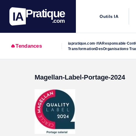
Pratique
IA
Outils IA
.com
iapratique.com
#IAResponsable
Conf
•
•
🔥
Tendances
TransformationDesOrganisations
Tra
•
Skip
Magellan-Label-Portage-2024
to
content