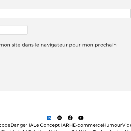
mon site dans le navigateur pour mon prochain
code
Danger IA
Le Concept IA
RH
E-commerce
Humour
Vid