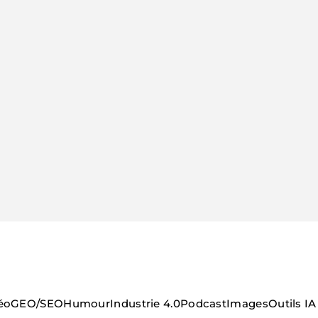
éo
GEO/SEO
Humour
Industrie 4.0
Podcast
Images
Outils IA