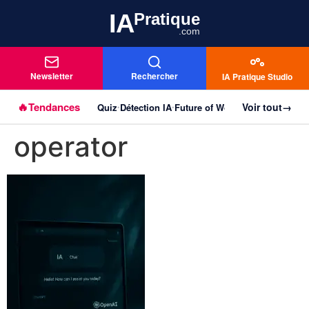
IA
Pratique
.com
Newsletter
Rechercher
IA Pratique Studio
🔥
Tendances
Voir tout
→
Quiz
Détection IA
Future of Work
Agentique
Imag
Aller au
•
•
•
•
contenu
operator
principal