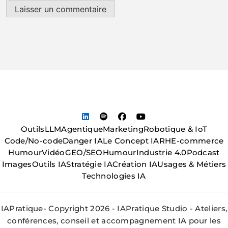
Outils
LLM
Agentique
Marketing
Robotique & IoT
Code/No-code
Danger IA
Le Concept IA
RH
E-commerce
Humour
Vidéo
GEO/SEO
Humour
Industrie 4.0
Podcast
Images
Outils IA
Stratégie IA
Création IA
Usages & Métiers
Technologies IA
IAPratique- Copyright 2026 - IAPratique Studio - Ateliers,
conférences, conseil et accompagnement IA pour les