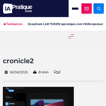
Pratique
IA
.com
🔥
Tendances
DeepSeek
LLM
TOKEN
iapratique.com
#IAResponsabl
•
•
•
•
Skip
to
content
cronicle2
16/06/2025
0 min
0