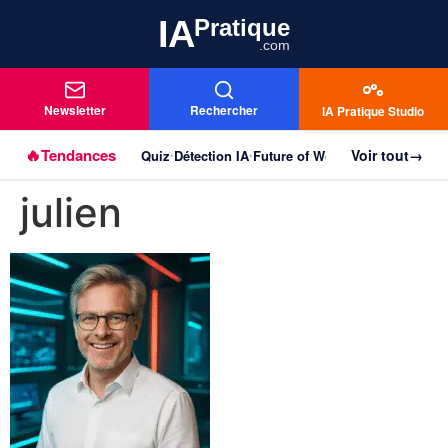
IA
Pratique
.com
Newsletter
Rechercher
IA Pratique Studio
🔥
Tendances
Voir tout
→
Quiz
Détection IA
Future of Work
Agentique
Imag
Aller au
•
•
•
•
contenu
julien
principal