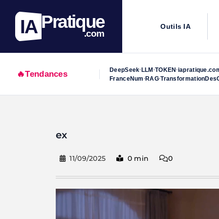
Pratique
IA
Outils IA
.com
DeepSeek
LLM
TOKEN
iapratique.co
•
•
•
🔥
Tendances
FranceNum
RAG
TransformationDesO
•
•
Skip
to
ex
content
11/09/2025
0 min
0
Lecteur
vidéo