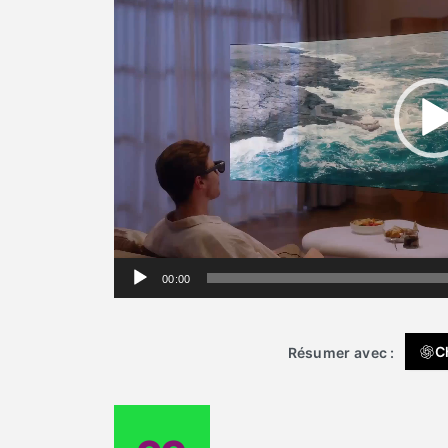
00:00
C
Résumer avec :