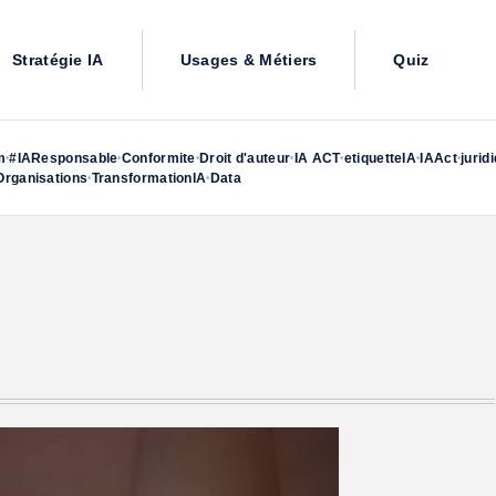
Stratégie IA
Usages & Métiers
Quiz
m
#IAResponsable
Conformite
Droit d'auteur
IA ACT
etiquetteIA
IAAct
jurid
•
•
•
•
•
•
•
rganisations
TransformationIA
Data
•
•