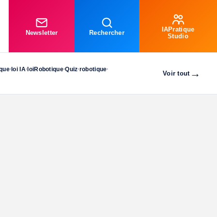
IAPratique
Newsletter
Rechercher
Studio
ique
loi IA
loiRobotique
Quiz
robotique
•
•
•
•
•
→
Voir tout