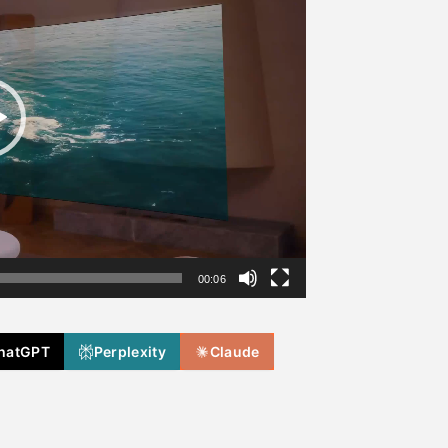
00:06
hatGPT
Perplexity
Claude