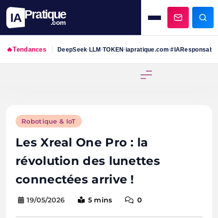
Pratique
IA
.com
🔥
Tendances
DeepSeek
LLM
TOKEN
iapratique.com
#IAResponsabl
•
•
•
•
Skip
to
content
Robotique & IoT
Les Xreal One Pro : la
révolution des lunettes
connectées arrive !
19/05/2026
5 mins
0