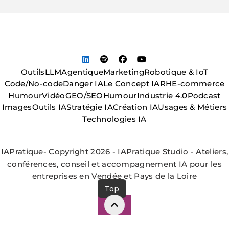
Outils
LLM
Agentique
Marketing
Robotique & IoT
Code/No-code
Danger IA
Le Concept IA
RH
E-commerce
Humour
Vidéo
GEO/SEO
Humour
Industrie 4.0
Podcast
Images
Outils IA
Stratégie IA
Création IA
Usages & Métiers
Technologies IA
IAPratique- Copyright 2026 - IAPratique Studio - Ateliers,
conférences, conseil et accompagnement IA pour les
entreprises en Vendée et Pays de la Loire
Top