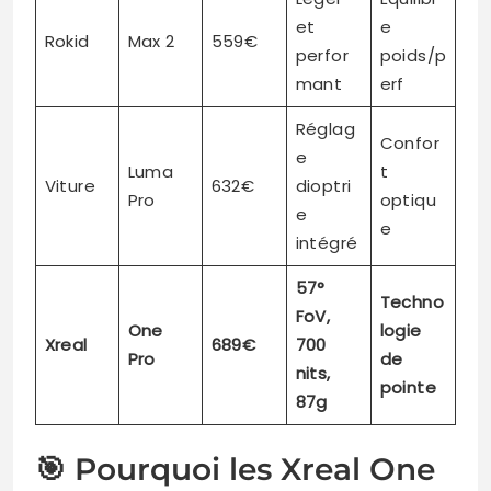
et
e
Rokid
Max 2
559€
perfor
poids/p
mant
erf
Réglag
Confor
e
Luma
t
Viture
632€
dioptri
Pro
optiqu
e
e
intégré
57°
Techno
FoV,
One
logie
Xreal
689€
700
Pro
de
nits,
pointe
87g
🎯 Pourquoi les Xreal One