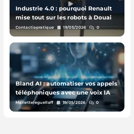
Industrie 4.0 : pourquoi Renault
mise tout sur les robots à Douai
Contactiapratique
19/05/2026
0
Bland AI : automatiser vos appels
téléphoniques avec une voix IA
(sans centre d’appel)
Marietteleguellaff
19/05/2026
0