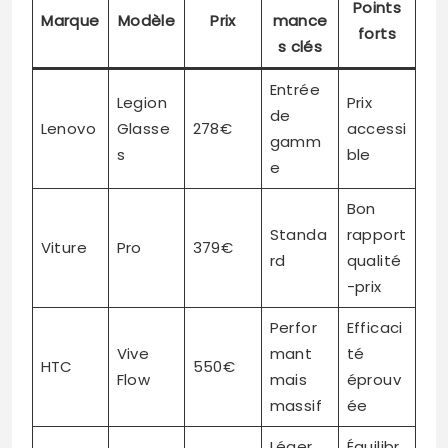
Points
Marque
Modèle
Prix
mance
forts
s clés
Entrée
Legion
Prix
de
Lenovo
Glasse
278€
accessi
gamm
s
ble
e
Bon
Standa
rapport
Viture
Pro
379€
rd
qualité
-prix
Perfor
Efficaci
Vive
mant
té
HTC
550€
Flow
mais
éprouv
massif
ée
Léger
Équilibr