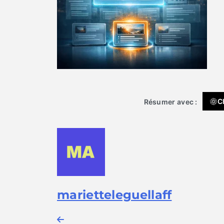
C
Résumer avec :
marietteleguellaff
Navigation