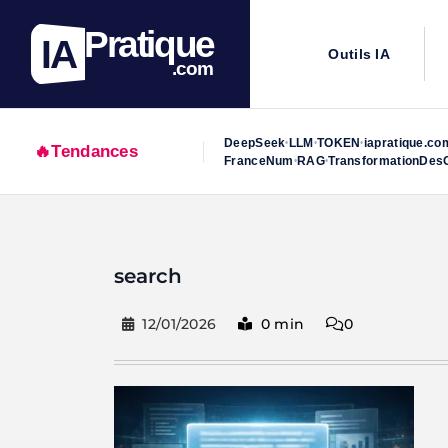
Pratique
IA
Outils IA
.com
DeepSeek
LLM
TOKEN
iapratique.co
•
•
•
🔥
Tendances
FranceNum
RAG
TransformationDesO
•
•
Skip
to
search
content
12/01/2026
0 min
0