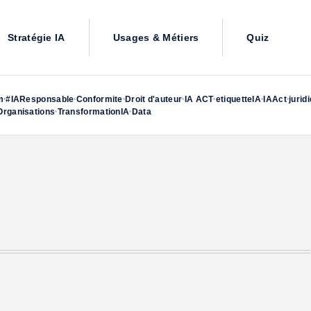
Stratégie IA
Usages & Métiers
Quiz
m
#IAResponsable
Conformite
Droit d'auteur
IA ACT
etiquetteIA
IAAct
jurid
•
•
•
•
•
•
•
rganisations
TransformationIA
Data
•
•