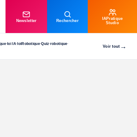
IAPratique
Newsletter
Rechercher
Studio
ique
loi IA
loiRobotique
Quiz
robotique
•
•
•
•
•
→
Voir tout