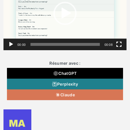
00:00
00:08
Résumer avec :
ChatGPT
Perplexity
Claude