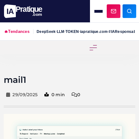
Pratique
IA
.com
🔥
Tendances
DeepSeek
LLM
TOKEN
iapratique.com
#IAResponsabl
•
•
•
•
Skip
to
content
mail1
29/09/2025
0 min
0
Lecteur
vidéo