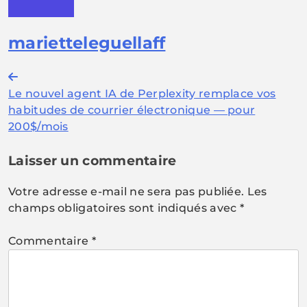
marietteleguellaff
Navigation
Le nouvel agent IA de Perplexity remplace vos
de
habitudes de courrier électronique — pour
l’article
200$/mois
Laisser un commentaire
Votre adresse e-mail ne sera pas publiée.
Les
champs obligatoires sont indiqués avec
*
Commentaire
*