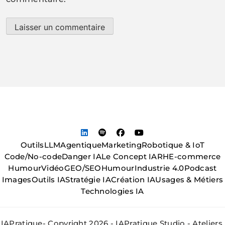
Outils
LLM
Agentique
Marketing
Robotique & IoT
Code/No-code
Danger IA
Le Concept IA
RH
E-commerce
Humour
Vidéo
GEO/SEO
Humour
Industrie 4.0
Podcast
Images
Outils IA
Stratégie IA
Création IA
Usages & Métiers
Technologies IA
IAPratique- Copyright 2026 - IAPratique Studio - Ateliers,