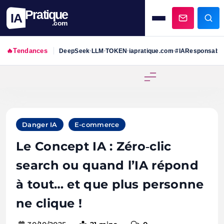
Pratique
IA
.com
🔥
Tendances
DeepSeek
LLM
TOKEN
iapratique.com
#IAResponsabl
•
•
•
•
Skip
to
content
Danger IA
E-commerce
Le Concept IA : Zéro‑clic
search ou quand l’IA répond
à tout… et que plus personne
ne clique !