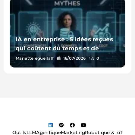
IA en entreprise : 5 idées reçues
qui coûtent du temps et de
l’argent
Marietteleguellaff
16/07/2026
0
Outils
LLM
Agentique
Marketing
Robotique & IoT