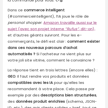
la commande pour vous. 💳🤖
Dans ce
commerce intelligent
(#commerceintelligent), l’IA joue le rôle de
personal shopper
.
Amazon travaille aussi sur le
sujet (avec son projet interne
“Rufus”
, dit-on),
et d’autres géants suivront. Pour les e-
commerçants, le défi est clair :
comment exister
dans ces nouveaux parcours d’achat
automatisés ?
Si l’acheteur ne vient plus sur
votre joli site vitrine, comment le convaincre ?
La réponse tient en trois lettres (encore elles) :
GEO
. Il faut rendre vos produits et données
compatibles avec les IA
pour qu’elles les
recommandent à votre place. Cela passe par
exemple par des
descriptions bien structurées
,
des
données produit enrichies
(schema, JSON-
LD, etc.), des avis clients solides – bref, tout ce