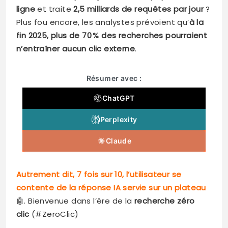
ligne
et traite
2,5 milliards de requêtes par jour
?
Plus fou encore, les analystes prévoient qu’
à la
fin 2025, plus de 70 % des recherches pourraient
n’entraîner aucun clic externe
.
Résumer avec :
ChatGPT
Perplexity
Claude
Autrement dit, 7 fois sur 10, l’utilisateur se
contente de la réponse IA servie sur un plateau
🤖. Bienvenue dans l’ère de la
recherche zéro
clic
(#ZeroClic)