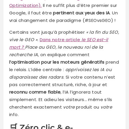
Optimization).
Il ne suffit plus d’être premier sur
Google, il faut être
pertinent aux yeux des IA
. Un
vrai changement de paradigme (#SEOvsGEO) !
Certains vont jusqu’à prophétiser
« la fin du SEO,
vive le GEO »
.
Dans notre article
le SEO est-il
mort ?
Place au GEO, le nouveau roi de la
recherche IA
, on explique comment
l’optimisation pour les moteurs génératifs
prend
le relais. L’idée centrale :
apprivoisez les IA ou
disparaissez des radars
. Si votre contenu n’est
pas correctement structuré, riche, à jour et
reconnu comme fiable
, l’IA l’ignorera tout
simplement. Et adieu les visiteurs… même s’ils
cherchent exactement
votre
produit ou
votre
info.
🛒 Zéro clic & e-