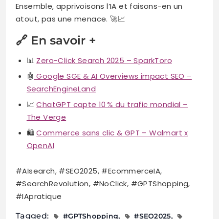
Ensemble, apprivoisons l’IA et faisons-en un
atout, pas une menace. 🚀📈
🔗 En savoir +
📊
Zero-Click Search 2025 – SparkToro
🤖
Google SGE & AI Overviews impact SEO –
SearchEngineLand
📈
ChatGPT capte 10 % du trafic mondial –
The Verge
🛍️
Commerce sans clic & GPT – Walmart x
OpenAI
#AIsearch, #SEO2025, #EcommerceIA,
#SearchRevolution, #NoClick, #GPTShopping,
#IApratique
Tagged:
#GPTShopping
#SEO2025