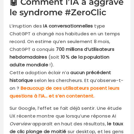
🤖 Comment l’IA a aggravé
le syndrome #ZeroClic
L’irruption des
IA conversationnelles
type
ChatGPT a changé nos habitudes en un temps
record. On estime qu’en seulement 8 mois,
ChatGPT a conquis
700 millions d’utilisateurs
hebdomadaires
(soit
10 % de la population
adulte mondiale
!).
Cette adoption éclair n’a
aucun précédent
historique
selon les chercheurs. Et qu’observe-t-
on ?
Beaucoup de ces utilisateurs posent leurs
questions à l’IA… et s’en contentent.
Sur Google, l’effet se fait déjà sentir. Une étude
UX récente montre que lorsqu’une réponse AI
Overview
apparaît en haut des résultats,
le taux
de clic plonge de moitié
sur desktop, et les gens