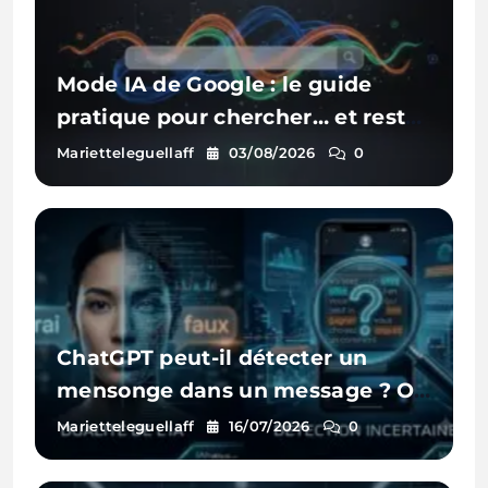
Mode IA de Google : le guide
pratique pour chercher… et rester
visible
Marietteleguellaff
03/08/2026
0
ChatGPT peut-il détecter un
mensonge dans un message ? On
a testé
Marietteleguellaff
16/07/2026
0