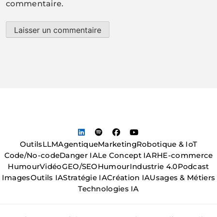
commentaire.
Outils
LLM
Agentique
Marketing
Robotique & IoT
Code/No-code
Danger IA
Le Concept IA
RH
E-commerce
Humour
Vidéo
GEO/SEO
Humour
Industrie 4.0
Podcast
Images
Outils IA
Stratégie IA
Création IA
Usages & Métiers
Technologies IA