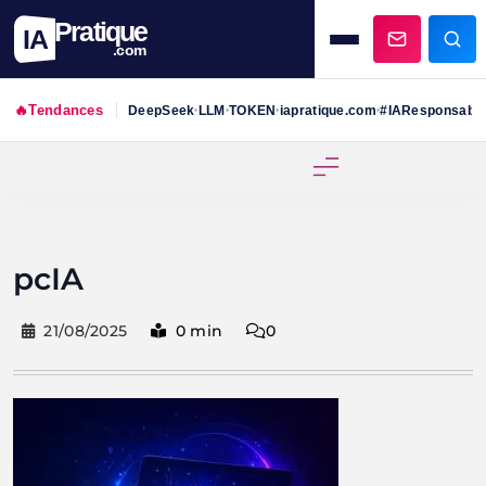
Pratique
IA
.com
🔥
Tendances
DeepSeek
LLM
TOKEN
iapratique.com
#IAResponsabl
•
•
•
•
Skip
to
content
pcIA
21/08/2025
0 min
0