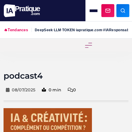
Pratique
IA
.com
🔥
Tendances
DeepSeek
LLM
TOKEN
iapratique.com
#IAResponsabl
•
•
•
•
Skip
to
content
podcast4
08/07/2025
0 min
0