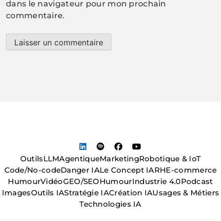
dans le navigateur pour mon prochain
commentaire.
Outils
LLM
Agentique
Marketing
Robotique & IoT
Code/No-code
Danger IA
Le Concept IA
RH
E-commerce
Humour
Vidéo
GEO/SEO
Humour
Industrie 4.0
Podcast
Images
Outils IA
Stratégie IA
Création IA
Usages & Métiers
Technologies IA