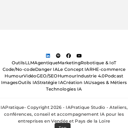
Outils
LLM
Agentique
Marketing
Robotique & IoT
Code/No-code
Danger IA
Le Concept IA
RH
E-commerce
Humour
Vidéo
GEO/SEO
Humour
Industrie 4.0
Podcast
Images
Outils IA
Stratégie IA
Création IA
Usages & Métiers
Technologies IA
IAPratique- Copyright 2026 - IAPratique Studio - Ateliers,
conférences, conseil et accompagnement IA pour les
entreprises en Vendée et Pays de la Loire
Top