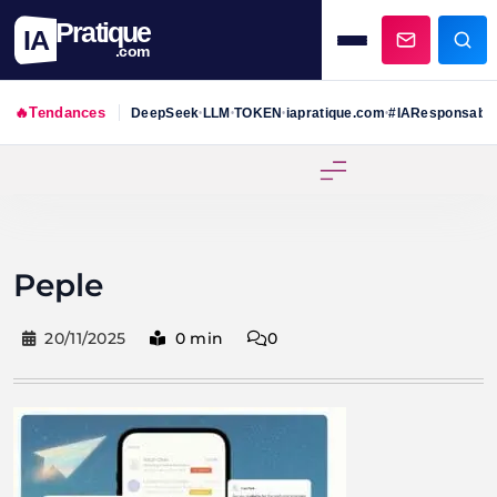
Pratique
IA
.com
🔥
Tendances
DeepSeek
LLM
TOKEN
iapratique.com
#IAResponsabl
•
•
•
•
Skip
to
content
Peple
20/11/2025
0 min
0