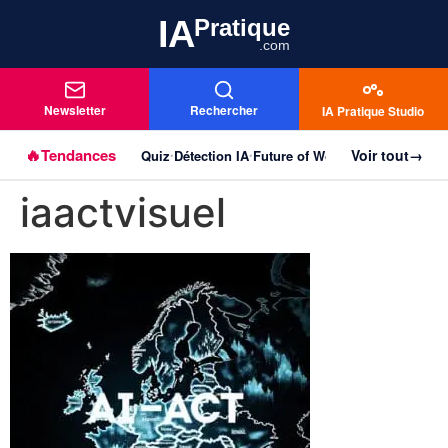
IA
Pratique
.com
Newsletter
Rechercher
IA Pratique Studio
🔥
Tendances
Voir tout
→
Quiz
Détection IA
Future of Work
Agentique
Imag
Aller au
•
•
•
•
contenu
iaactvisuel
principal