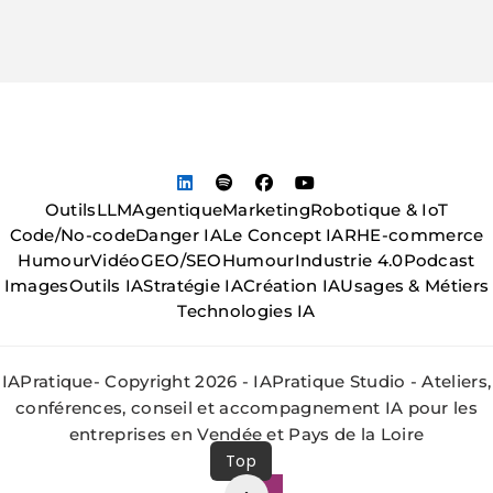
Outils
LLM
Agentique
Marketing
Robotique & IoT
Code/No-code
Danger IA
Le Concept IA
RH
E-commerce
Humour
Vidéo
GEO/SEO
Humour
Industrie 4.0
Podcast
Images
Outils IA
Stratégie IA
Création IA
Usages & Métiers
Technologies IA
IAPratique- Copyright 2026 - IAPratique Studio - Ateliers,
conférences, conseil et accompagnement IA pour les
entreprises en Vendée et Pays de la Loire
Top