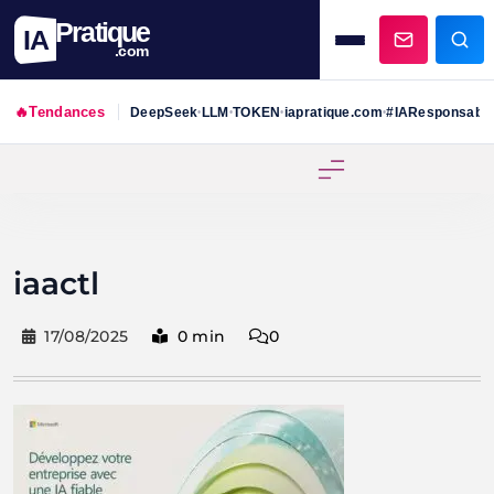
Pratique
IA
.com
🔥
Tendances
DeepSeek
LLM
TOKEN
iapratique.com
#IAResponsabl
•
•
•
•
Skip
to
content
iaactl
17/08/2025
0 min
0