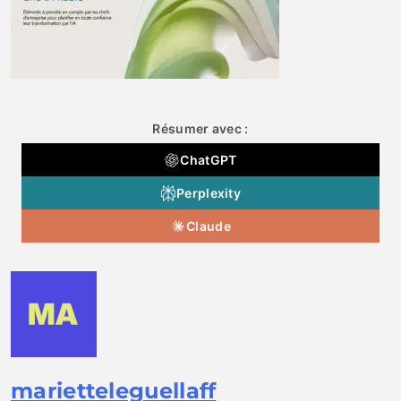
Résumer avec :
ChatGPT
Perplexity
Claude
marietteleguellaff