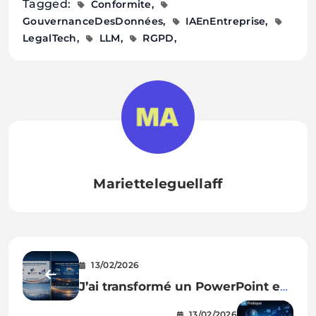
Tagged:
Conformite
GouvernanceDesDonnées
IAEnEntreprise
LegalTech
LLM
RGPD
Marietteleguellaff
13/02/2026
J’ai transformé un PowerPoint en
vidéo avec Google Vids : mon
13/02/2026