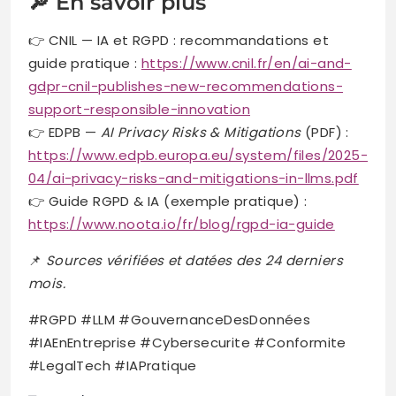
🔎 En savoir plus
👉 CNIL — IA et RGPD : recommandations et
guide pratique :
https://www.cnil.fr/en/ai-and-
gdpr-cnil-publishes-new-recommendations-
support-responsible-innovation
👉 EDPB —
AI Privacy Risks & Mitigations
(PDF) :
https://www.edpb.europa.eu/system/files/2025-
04/ai-privacy-risks-and-mitigations-in-llms.pdf
👉 Guide RGPD & IA (exemple pratique) :
https://www.noota.io/fr/blog/rgpd-ia-guide
📌
Sources vérifiées et datées des 24 derniers
mois.
#RGPD #LLM #GouvernanceDesDonnées
#IAEnEntreprise #Cybersecurite #Conformite
#LegalTech #IAPratique