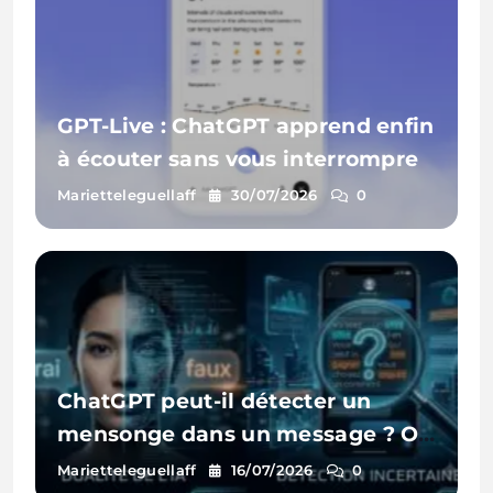
GPT-Live : ChatGPT apprend enfin
à écouter sans vous interrompre
Marietteleguellaff
30/07/2026
0
ChatGPT peut-il détecter un
mensonge dans un message ? On
a testé
Marietteleguellaff
16/07/2026
0