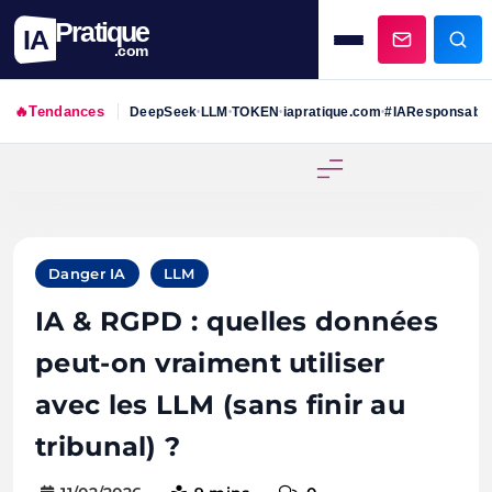
Pratique
IA
.com
🔥
Tendances
DeepSeek
LLM
TOKEN
iapratique.com
#IAResponsabl
•
•
•
•
Skip
to
content
Danger IA
LLM
IA & RGPD : quelles données
peut-on vraiment utiliser
avec les LLM (sans finir au
tribunal) ?