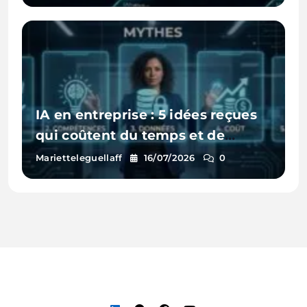
IA en entreprise : 5 idées reçues
qui coûtent du temps et de
l’argent
Marietteleguellaff
16/07/2026
0