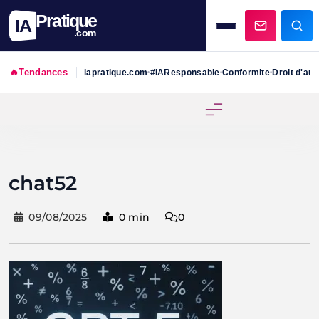
Pratique
IA
.com
🔥
Tendances
iapratique.com
#IAResponsable
Conformite
Droit d'aut
•
•
•
Skip
to
content
chat52
09/08/2025
0 min
0