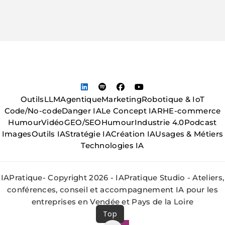
Outils
LLM
Agentique
Marketing
Robotique & IoT
Code/No-code
Danger IA
Le Concept IA
RH
E-commerce
Humour
Vidéo
GEO/SEO
Humour
Industrie 4.0
Podcast
Images
Outils IA
Stratégie IA
Création IA
Usages & Métiers
Technologies IA
IAPratique- Copyright 2026 - IAPratique Studio - Ateliers,
conférences, conseil et accompagnement IA pour les
entreprises en Vendée et Pays de la Loire
Top