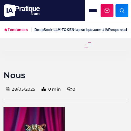
Pratique
IA
.com
🔥
Tendances
DeepSeek
LLM
TOKEN
iapratique.com
#IAResponsabl
•
•
•
•
Skip
to
content
Nous
28/05/2025
0 min
0