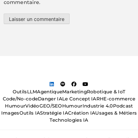
commentaire.
Outils
LLM
Agentique
Marketing
Robotique & IoT
Code/No-code
Danger IA
Le Concept IA
RH
E-commerce
Humour
Vidéo
GEO/SEO
Humour
Industrie 4.0
Podcast
Images
Outils IA
Stratégie IA
Création IA
Usages & Métiers
Technologies IA