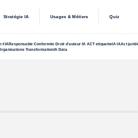
Stratégie IA
Usages & Métiers
Quiz
m
#IAResponsable
Conformite
Droit d'auteur
IA ACT
etiquetteIA
IAAct
jurid
•
•
•
•
•
•
•
rganisations
TransformationIA
Data
•
•