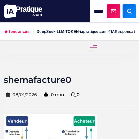
Pratique
IA
.com
🔥
Tendances
DeepSeek
LLM
TOKEN
iapratique.com
#IAResponsabl
•
•
•
•
Skip
to
content
shemafacture0
08/01/2026
0 min
0