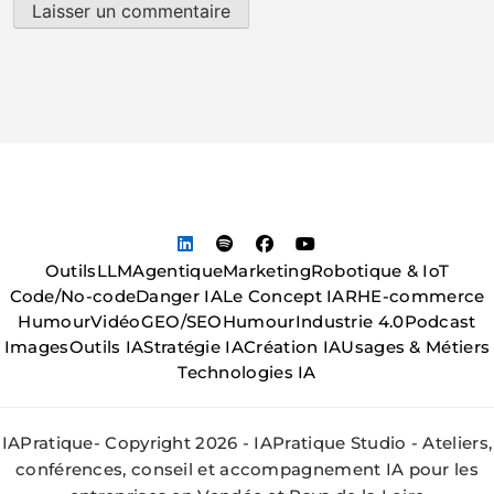
Outils
LLM
Agentique
Marketing
Robotique & IoT
Code/No-code
Danger IA
Le Concept IA
RH
E-commerce
Humour
Vidéo
GEO/SEO
Humour
Industrie 4.0
Podcast
Images
Outils IA
Stratégie IA
Création IA
Usages & Métiers
Technologies IA
IAPratique- Copyright 2026 - IAPratique Studio - Ateliers,
conférences, conseil et accompagnement IA pour les