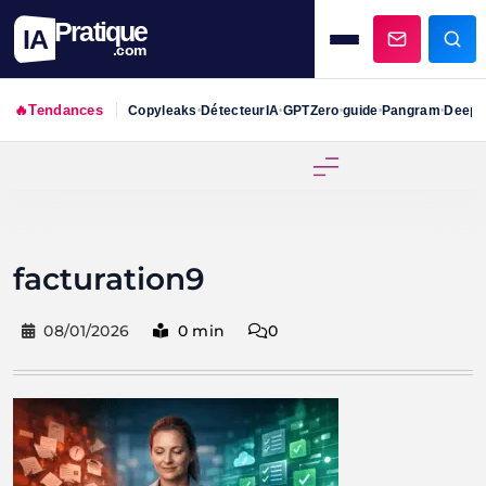
Pratique
IA
.com
🔥
Tendances
Copyleaks
DétecteurIA
GPTZero
guide
Pangram
DeepS
•
•
•
•
•
Skip
to
content
facturation9
08/01/2026
0 min
0