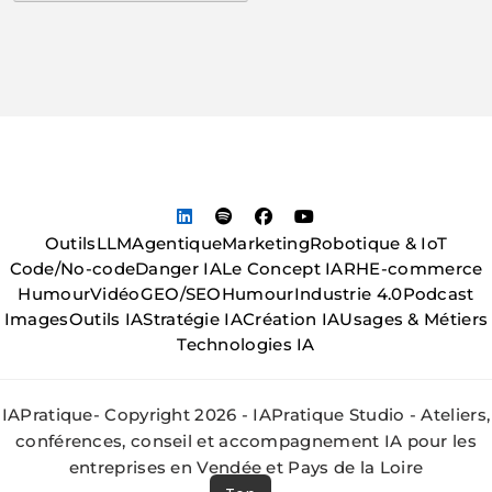
Outils
LLM
Agentique
Marketing
Robotique & IoT
Code/No-code
Danger IA
Le Concept IA
RH
E-commerce
Humour
Vidéo
GEO/SEO
Humour
Industrie 4.0
Podcast
Images
Outils IA
Stratégie IA
Création IA
Usages & Métiers
Technologies IA
IAPratique- Copyright 2026 - IAPratique Studio - Ateliers,
conférences, conseil et accompagnement IA pour les
entreprises en Vendée et Pays de la Loire