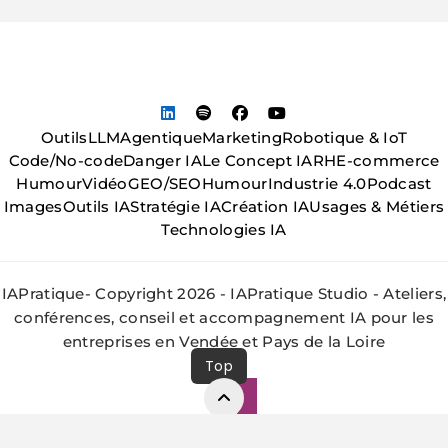
Outils
LLM
Agentique
Marketing
Robotique & IoT
Code/No-code
Danger IA
Le Concept IA
RH
E-commerce
Humour
Vidéo
GEO/SEO
Humour
Industrie 4.0
Podcast
Images
Outils IA
Stratégie IA
Création IA
Usages & Métiers
Technologies IA
IAPratique- Copyright 2026 - IAPratique Studio - Ateliers,
conférences, conseil et accompagnement IA pour les
entreprises en Vendée et Pays de la Loire
Top