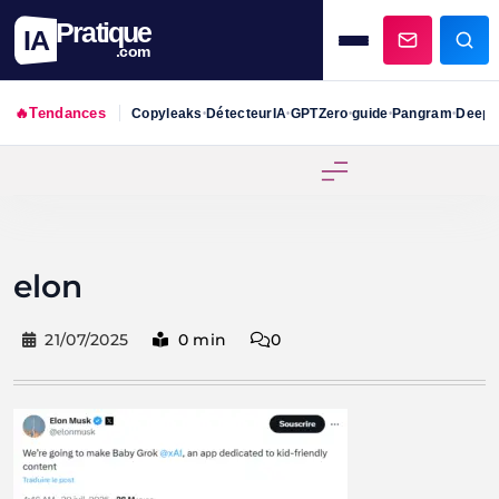
Pratique
IA
.com
🔥
Tendances
Copyleaks
DétecteurIA
GPTZero
guide
Pangram
DeepS
•
•
•
•
•
Skip
to
content
elon
21/07/2025
0 min
0