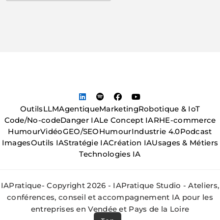
Outils
LLM
Agentique
Marketing
Robotique & IoT
Code/No-code
Danger IA
Le Concept IA
RH
E-commerce
Humour
Vidéo
GEO/SEO
Humour
Industrie 4.0
Podcast
Images
Outils IA
Stratégie IA
Création IA
Usages & Métiers
Technologies IA
IAPratique- Copyright 2026 - IAPratique Studio - Ateliers,
conférences, conseil et accompagnement IA pour les
entreprises en Vendée et Pays de la Loire