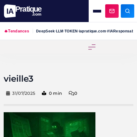
Pratique
IA
.com
🔥
Tendances
DeepSeek
LLM
TOKEN
iapratique.com
#IAResponsabl
•
•
•
•
Skip
to
content
vieille3
31/07/2025
0 min
0