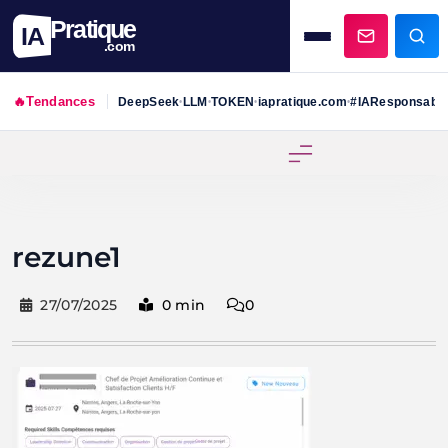
Pratique
IA
.com
🔥
Tendances
DeepSeek
LLM
TOKEN
iapratique.com
#IAResponsabl
•
•
•
•
Skip
to
content
rezune1
27/07/2025
0 min
0