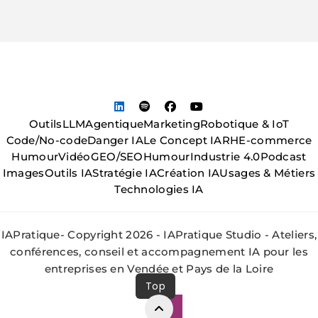
Outils
LLM
Agentique
Marketing
Robotique & IoT
Code/No-code
Danger IA
Le Concept IA
RH
E-commerce
Humour
Vidéo
GEO/SEO
Humour
Industrie 4.0
Podcast
Images
Outils IA
Stratégie IA
Création IA
Usages & Métiers
Technologies IA
IAPratique- Copyright 2026 - IAPratique Studio - Ateliers,
conférences, conseil et accompagnement IA pour les
entreprises en Vendée et Pays de la Loire
Top