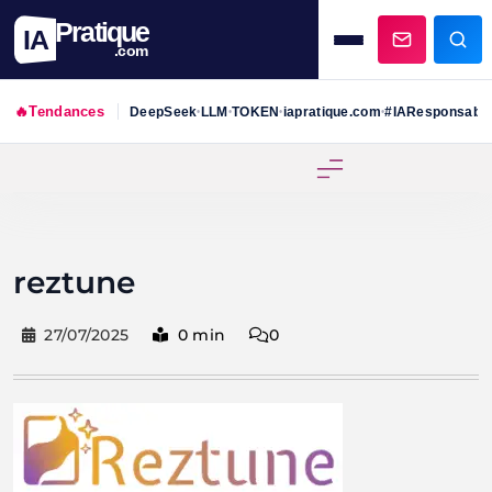
Pratique
IA
.com
🔥
Tendances
DeepSeek
LLM
TOKEN
iapratique.com
#IAResponsabl
•
•
•
•
Skip
to
content
reztune
27/07/2025
0 min
0