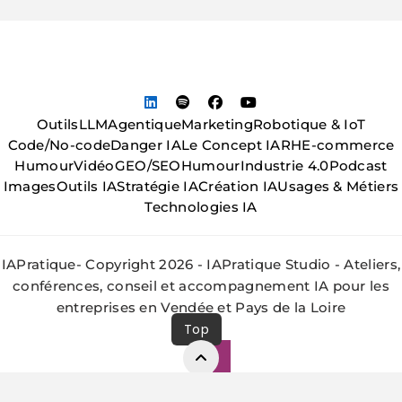
Outils
LLM
Agentique
Marketing
Robotique & IoT
Code/No-code
Danger IA
Le Concept IA
RH
E-commerce
Humour
Vidéo
GEO/SEO
Humour
Industrie 4.0
Podcast
Images
Outils IA
Stratégie IA
Création IA
Usages & Métiers
Technologies IA
IAPratique- Copyright 2026 - IAPratique Studio - Ateliers,
conférences, conseil et accompagnement IA pour les
entreprises en Vendée et Pays de la Loire
Top