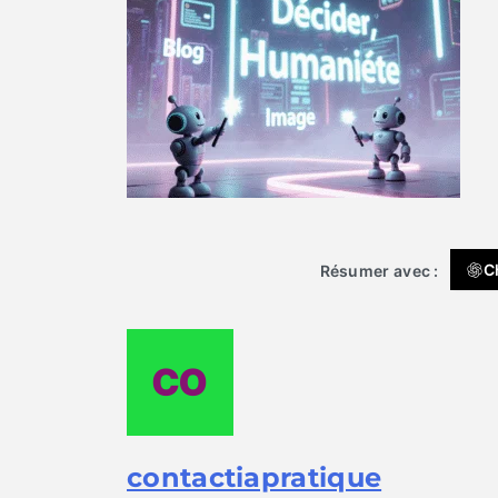
C
Résumer avec :
contactiapratique