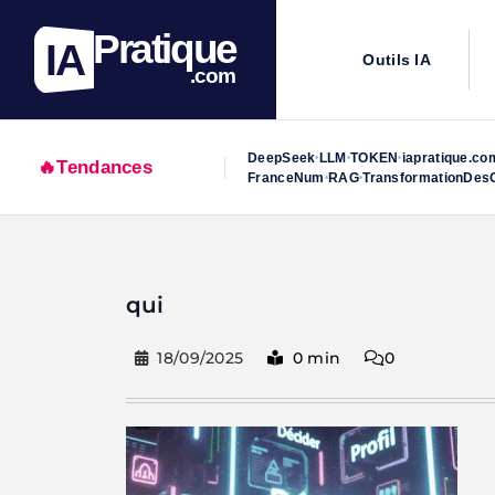
Pratique
IA
Outils IA
.com
DeepSeek
LLM
TOKEN
iapratique.co
•
•
•
🔥
Tendances
FranceNum
RAG
TransformationDesO
•
•
Skip
to
qui
content
18/09/2025
0 min
0