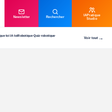
IAPratique
Newsletter
Rechercher
Studio
ique
loi IA
loiRobotique
Quiz
robotique
•
•
•
•
•
→
Voir tout