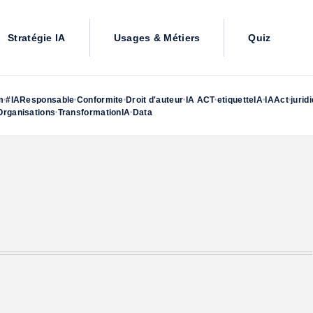
Stratégie IA
Usages & Métiers
Quiz
m
#IAResponsable
Conformite
Droit d'auteur
IA ACT
etiquetteIA
IAAct
jurid
•
•
•
•
•
•
•
rganisations
TransformationIA
Data
•
•