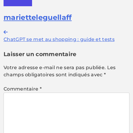
marietteleguellaff
Navigation
ChatGPT se met au shopping : guide et tests
de
l’article
Laisser un commentaire
Votre adresse e-mail ne sera pas publiée.
Les
champs obligatoires sont indiqués avec
*
Commentaire
*