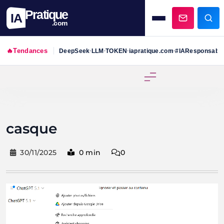
Pratique
IA
.com
🔥
Tendances
DeepSeek
LLM
TOKEN
iapratique.com
#IAResponsabl
•
•
•
•
Skip
to
content
casque
30/11/2025
0 min
0
Lecteur
vidéo