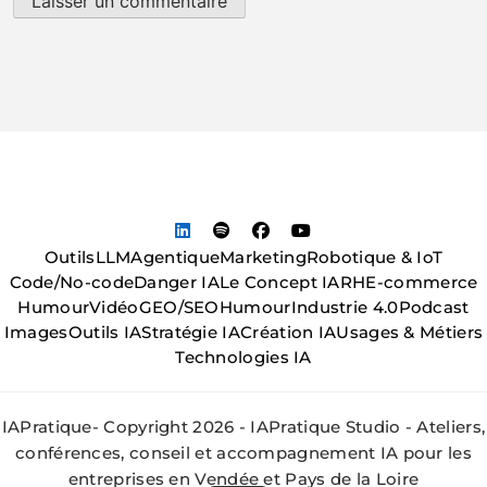
Outils
LLM
Agentique
Marketing
Robotique & IoT
Code/No-code
Danger IA
Le Concept IA
RH
E-commerce
Humour
Vidéo
GEO/SEO
Humour
Industrie 4.0
Podcast
Images
Outils IA
Stratégie IA
Création IA
Usages & Métiers
Technologies IA
IAPratique- Copyright 2026 - IAPratique Studio - Ateliers,
conférences, conseil et accompagnement IA pour les
entreprises en Vendée et Pays de la Loire