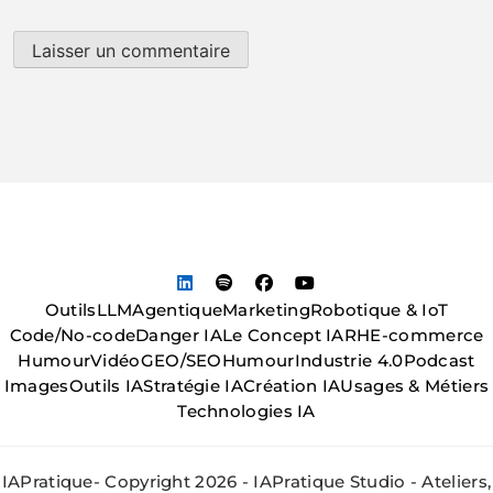
Outils
LLM
Agentique
Marketing
Robotique & IoT
Code/No-code
Danger IA
Le Concept IA
RH
E-commerce
Humour
Vidéo
GEO/SEO
Humour
Industrie 4.0
Podcast
Images
Outils IA
Stratégie IA
Création IA
Usages & Métiers
Technologies IA
IAPratique- Copyright 2026 - IAPratique Studio - Ateliers,