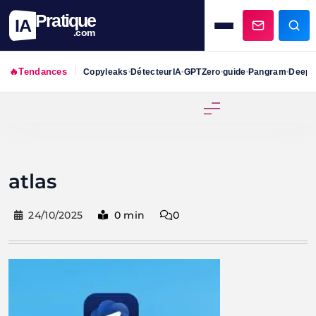
Pratique
IA
.com
🔥
Tendances
Copyleaks
DétecteurIA
GPTZero
guide
Pangram
DeepS
•
•
•
•
•
Skip
to
content
atlas
24/10/2025
0 min
0