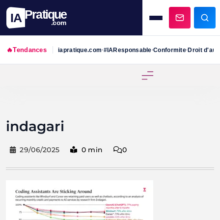
Pratique
IA
.com
🔥
Tendances
iapratique.com
#IAResponsable
Conformite
Droit d'aut
•
•
•
Skip
to
content
indagari
29/06/2025
0 min
0