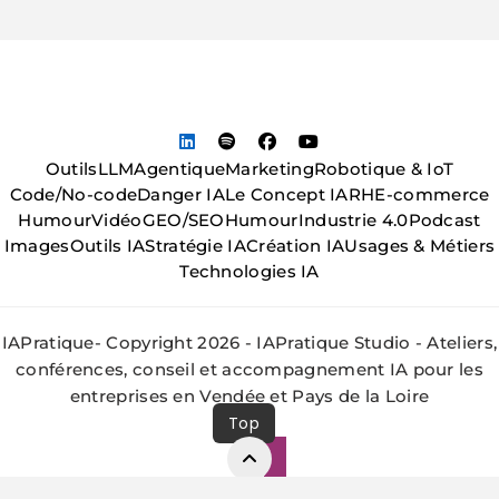
Outils
LLM
Agentique
Marketing
Robotique & IoT
Code/No-code
Danger IA
Le Concept IA
RH
E-commerce
Humour
Vidéo
GEO/SEO
Humour
Industrie 4.0
Podcast
Images
Outils IA
Stratégie IA
Création IA
Usages & Métiers
Technologies IA
IAPratique- Copyright 2026 - IAPratique Studio - Ateliers,
conférences, conseil et accompagnement IA pour les
entreprises en Vendée et Pays de la Loire
Top