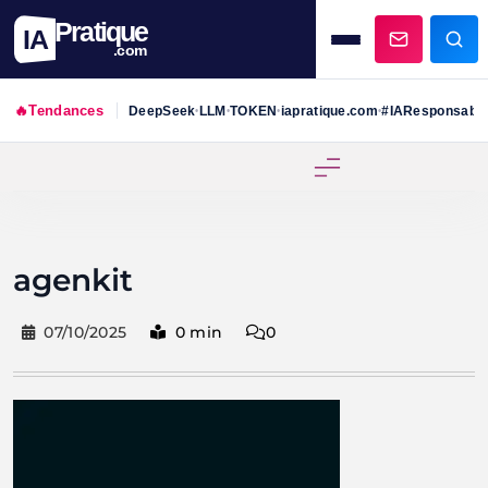
Pratique
IA
.com
🔥
Tendances
DeepSeek
LLM
TOKEN
iapratique.com
#IAResponsabl
•
•
•
•
Skip
to
content
agenkit
07/10/2025
0 min
0