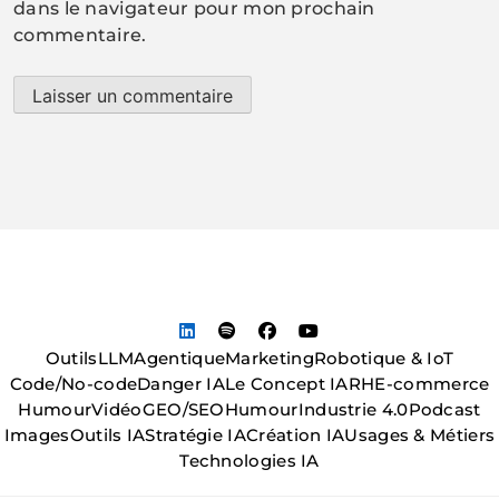
dans le navigateur pour mon prochain
commentaire.
Outils
LLM
Agentique
Marketing
Robotique & IoT
Code/No-code
Danger IA
Le Concept IA
RH
E-commerce
Humour
Vidéo
GEO/SEO
Humour
Industrie 4.0
Podcast
Images
Outils IA
Stratégie IA
Création IA
Usages & Métiers
Technologies IA