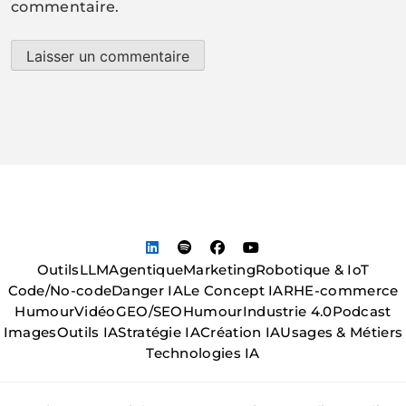
commentaire.
Outils
LLM
Agentique
Marketing
Robotique & IoT
Code/No-code
Danger IA
Le Concept IA
RH
E-commerce
Humour
Vidéo
GEO/SEO
Humour
Industrie 4.0
Podcast
Images
Outils IA
Stratégie IA
Création IA
Usages & Métiers
Technologies IA