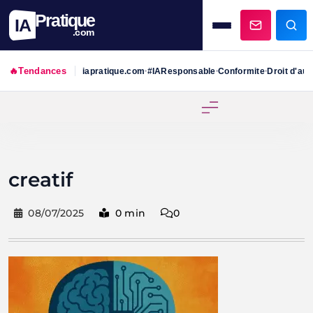
Pratique
IA
.com
🔥
Tendances
iapratique.com
#IAResponsable
Conformite
Droit d'aut
•
•
•
Skip
to
content
creatif
08/07/2025
0 min
0