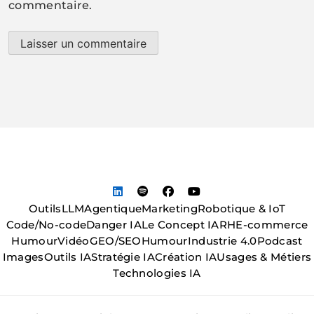
commentaire.
Outils
LLM
Agentique
Marketing
Robotique & IoT
Code/No-code
Danger IA
Le Concept IA
RH
E-commerce
Humour
Vidéo
GEO/SEO
Humour
Industrie 4.0
Podcast
Images
Outils IA
Stratégie IA
Création IA
Usages & Métiers
Technologies IA