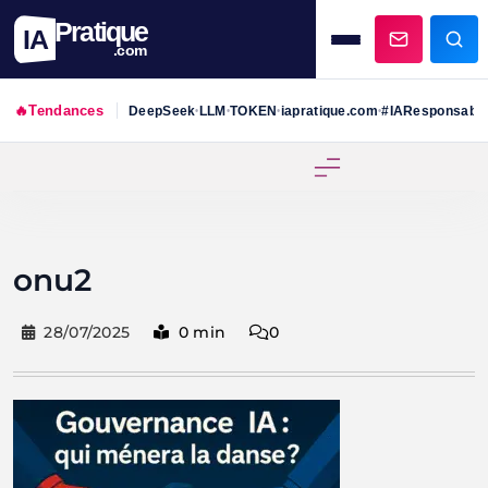
Pratique
IA
.com
🔥
Tendances
DeepSeek
LLM
TOKEN
iapratique.com
#IAResponsabl
•
•
•
•
Skip
to
content
onu2
28/07/2025
0 min
0