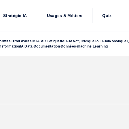
Stratégie IA
Usages & Métiers
Quiz
ormite
Droit d'auteur
IA ACT
etiquetteIA
IAAct
juridique
loi IA
loiRobotique
•
•
•
•
•
•
•
•
nsformationIA
Data
Documentation
Données
machine Learning
•
•
•
•