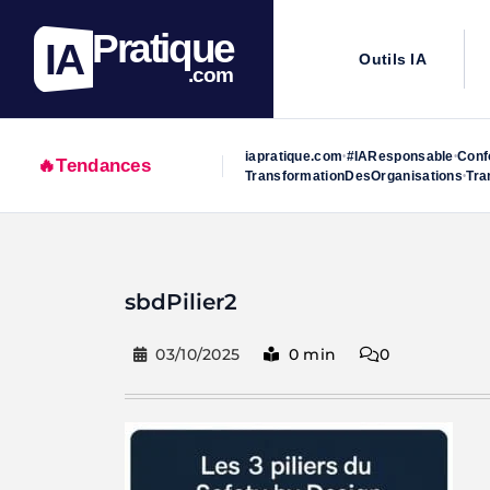
Pratique
IA
Outils IA
.com
iapratique.com
#IAResponsable
Conf
•
•
🔥
Tendances
TransformationDesOrganisations
Tra
•
Skip
to
sbdPilier2
content
03/10/2025
0 min
0