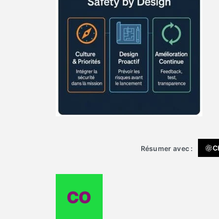
C
Résumer avec :