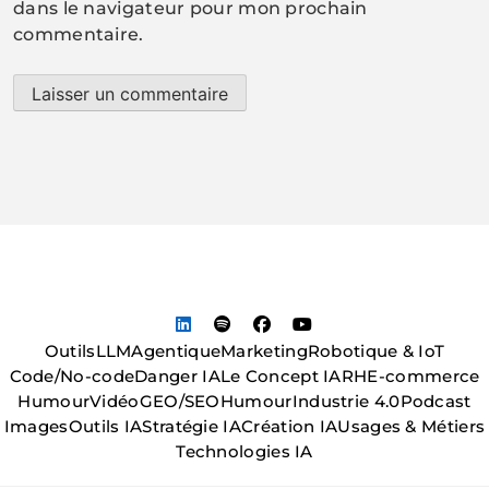
dans le navigateur pour mon prochain
commentaire.
Outils
LLM
Agentique
Marketing
Robotique & IoT
Code/No-code
Danger IA
Le Concept IA
RH
E-commerce
Humour
Vidéo
GEO/SEO
Humour
Industrie 4.0
Podcast
Images
Outils IA
Stratégie IA
Création IA
Usages & Métiers
Technologies IA