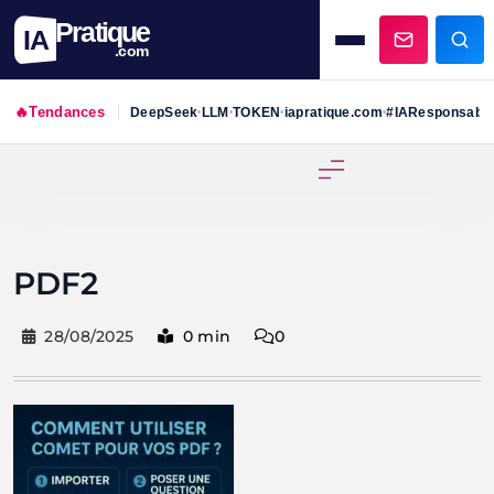
Pratique
IA
.com
🔥
Tendances
DeepSeek
LLM
TOKEN
iapratique.com
#IAResponsabl
•
•
•
•
Skip
to
content
PDF2
28/08/2025
0 min
0