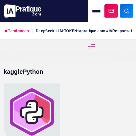
Pratique
IA
.com
🔥
Tendances
DeepSeek
LLM
TOKEN
iapratique.com
#IAResponsabl
•
•
•
•
Skip
to
content
kagglePython