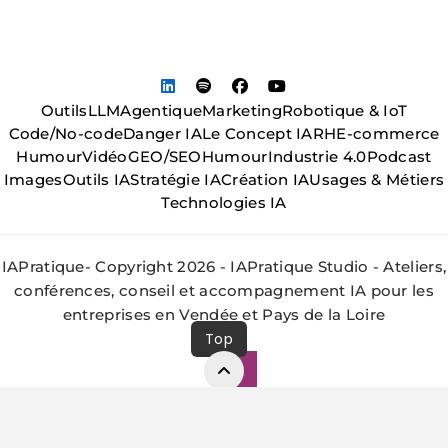
Outils
LLM
Agentique
Marketing
Robotique & IoT
Code/No-code
Danger IA
Le Concept IA
RH
E-commerce
Humour
Vidéo
GEO/SEO
Humour
Industrie 4.0
Podcast
Images
Outils IA
Stratégie IA
Création IA
Usages & Métiers
Technologies IA
IAPratique- Copyright 2026 - IAPratique Studio - Ateliers,
conférences, conseil et accompagnement IA pour les
entreprises en Vendée et Pays de la Loire
Top