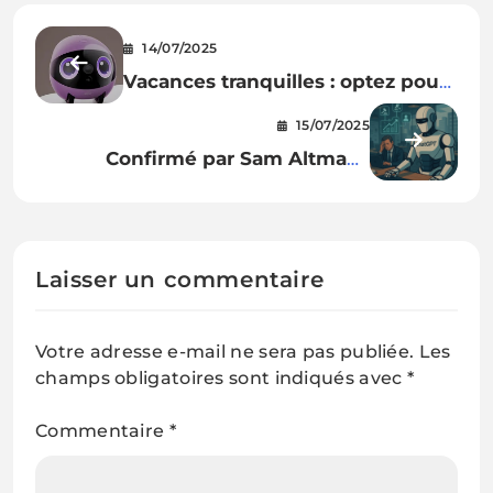
14/07/2025
Vacances tranquilles : optez pour
les robots de surveillance
15/07/2025
Confirmé par Sam Altman :
ChatGPT va piquer votre job (et il
ne s’en cache même plus) 🚨
Laisser un commentaire
Votre adresse e-mail ne sera pas publiée.
Les
champs obligatoires sont indiqués avec
*
Commentaire
*