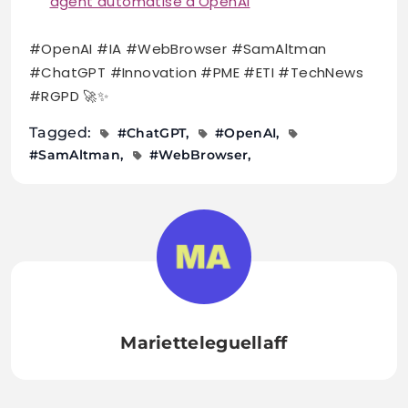
agent automatisé d’OpenAI
#OpenAI #IA #WebBrowser #SamAltman
#ChatGPT #Innovation #PME #ETI #TechNews
#RGPD 🚀✨
Tagged:
#ChatGPT
#OpenAI
#SamAltman
#WebBrowser
Marietteleguellaff