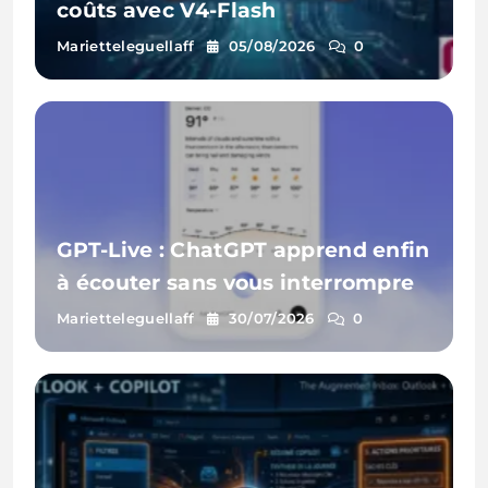
coûts avec V4-Flash
Marietteleguellaff
05/08/2026
0
GPT-Live : ChatGPT apprend enfin
à écouter sans vous interrompre
Marietteleguellaff
30/07/2026
0