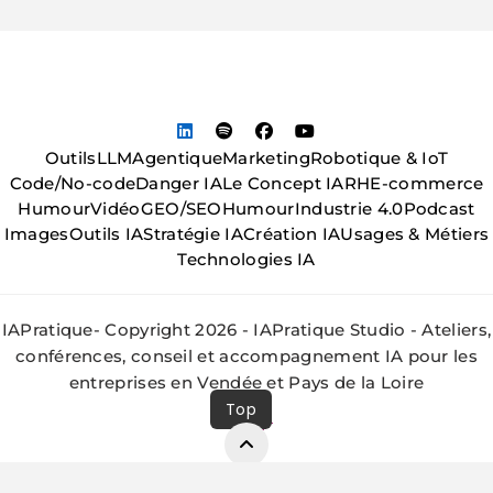
Outils
LLM
Agentique
Marketing
Robotique & IoT
Code/No-code
Danger IA
Le Concept IA
RH
E-commerce
Humour
Vidéo
GEO/SEO
Humour
Industrie 4.0
Podcast
Images
Outils IA
Stratégie IA
Création IA
Usages & Métiers
Technologies IA
IAPratique- Copyright 2026 - IAPratique Studio - Ateliers,
conférences, conseil et accompagnement IA pour les
entreprises en Vendée et Pays de la Loire
Top