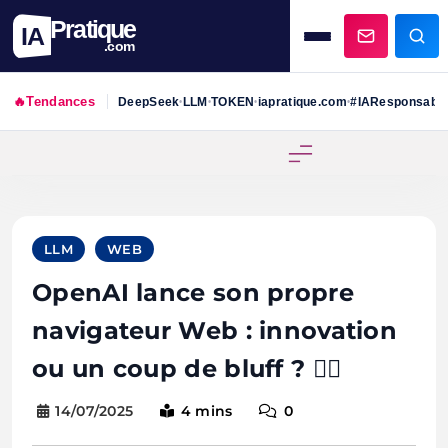
Pratique
IA
.com
🔥
Tendances
DeepSeek
LLM
TOKEN
iapratique.com
#IAResponsabl
•
•
•
•
Skip
to
content
LLM
WEB
OpenAI lance son propre
navigateur Web : innovation
ou un coup de bluff ? 🕵️‍♀️
14/07/2025
4 mins
0