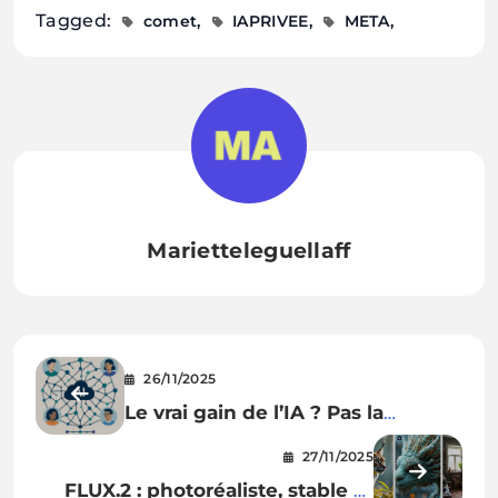
Tagged:
comet
IAPRIVEE
META
Marietteleguellaff
26/11/2025
Le vrai gain de l’IA ? Pas la
productivité perso… mais la
27/11/2025
coordination qui casse les silos
FLUX.2 : photoréaliste, stable et