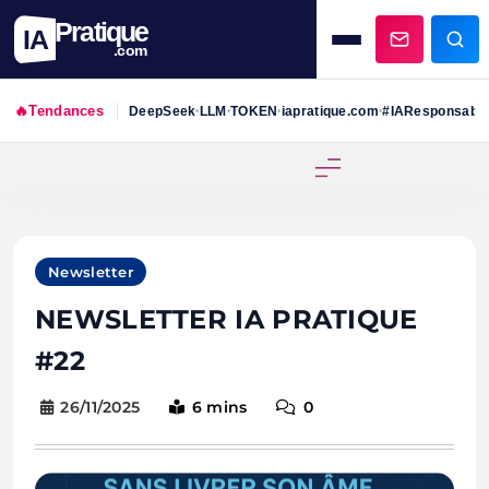
Pratique
IA
.com
🔥
Tendances
DeepSeek
LLM
TOKEN
iapratique.com
#IAResponsabl
•
•
•
•
Skip
to
content
Newsletter
NEWSLETTER IA PRATIQUE
#22
26/11/2025
6 mins
0