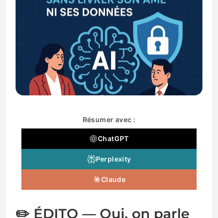
Résumer avec :
ChatGPT
Perplexity
Claude
✏️ ÉDITO — Oui, on parle