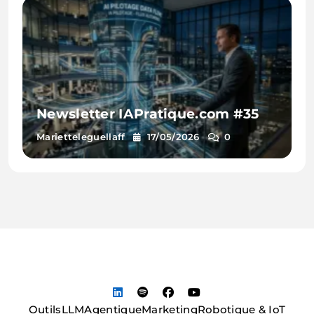
Newsletter IAPratique.com #35
Marietteleguellaff
17/05/2026
0
Outils
LLM
Agentique
Marketing
Robotique & IoT