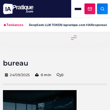
Pratique
IA
.com
🔥
Tendances
DeepSeek
LLM
TOKEN
iapratique.com
#IAResponsabl
•
•
•
•
Skip
to
content
bureau
24/09/2025
0 min
0