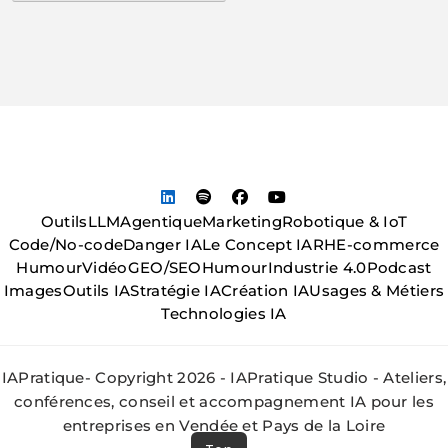
Outils
LLM
Agentique
Marketing
Robotique & IoT
Code/No-code
Danger IA
Le Concept IA
RH
E-commerce
Humour
Vidéo
GEO/SEO
Humour
Industrie 4.0
Podcast
Images
Outils IA
Stratégie IA
Création IA
Usages & Métiers
Technologies IA
IAPratique- Copyright 2026 - IAPratique Studio - Ateliers,
conférences, conseil et accompagnement IA pour les
entreprises en Vendée et Pays de la Loire