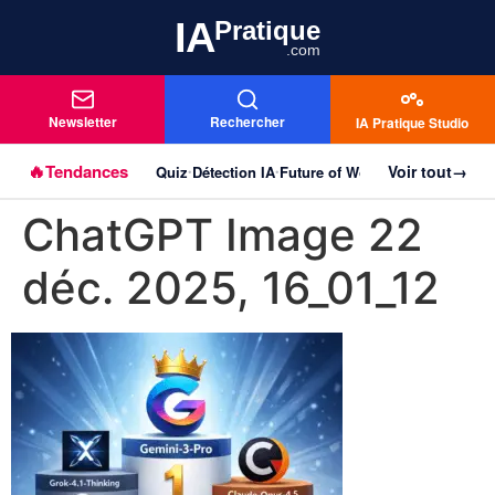
IA
Pratique
.com
Newsletter
Rechercher
IA Pratique Studio
🔥
Tendances
Voir tout
→
Quiz
Détection IA
Future of Work
Agentique
Imag
Aller au
•
•
•
•
contenu
ChatGPT Image 22
principal
déc. 2025, 16_01_12