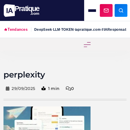
Pratique
IA
.com
🔥
Tendances
DeepSeek
LLM
TOKEN
iapratique.com
#IAResponsabl
•
•
•
•
Skip
to
content
perplexity
29/09/2025
1 min
0