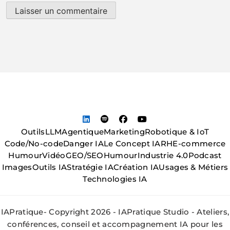
Outils
LLM
Agentique
Marketing
Robotique & IoT
Code/No-code
Danger IA
Le Concept IA
RH
E-commerce
Humour
Vidéo
GEO/SEO
Humour
Industrie 4.0
Podcast
Images
Outils IA
Stratégie IA
Création IA
Usages & Métiers
Technologies IA
IAPratique- Copyright 2026 - IAPratique Studio - Ateliers,
conférences, conseil et accompagnement IA pour les